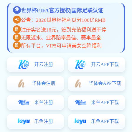
手机App
网页版
隆戈透露红鸟支持阿莱格里引援米
兰关注阿克与巴迪亚西勒等后卫目
标
2026-07-04 15:42
30 次阅读
首页
/
体育热讯