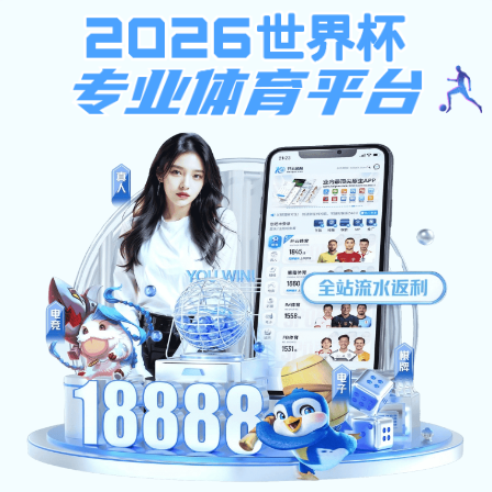
注册入口
leyu乐鱼官方首页
APP与网页
版入口｜畅享全球体育赛事与
数据服务
欢迎访问
leyu乐鱼官方首页
，提供全面覆盖足
球、篮球、电竞等项目的赛事资讯与数据内容，
支持
APP下载
与
网页使用
，每日同步更新千场
比赛，聚焦热门体育内容， 助您轻松获取赛事
动态，掌握比赛节奏。