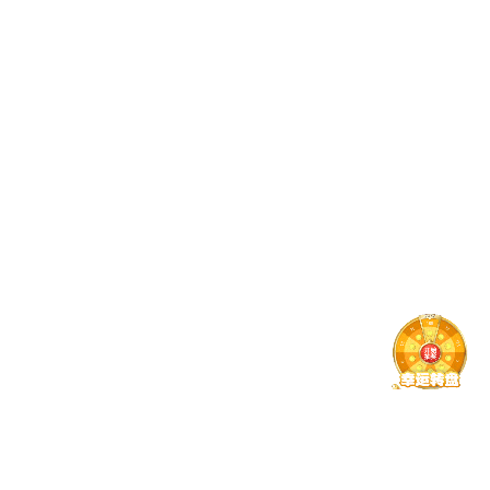
长，从而影响竞技状态。
最后，如果短期内无法找到替代方案，那么日本队将
在心理层面受到冲击。尤其是在大赛来临之前，如果
频繁出现位置调整，会让球员们感到紧张和不安。而
这一切，都可能最终反映到比赛结果上，使得原本具
备竞争力的团队处于劣势局面。
4、日本足球未来发展展望
尽管当前面临一些困扰，但这也为日本足球提供了思
考与发展的机遇。首先，日本足协可以借此机会加大
对青年人才培养力度，通过不断输送新鲜血液来提升
整体实力，为未来储备更多优秀选手。同时，加大国
内联赛水平，可以进一步增强国内球员技战术水平，