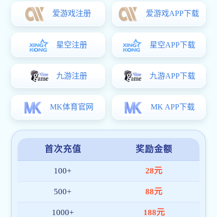
缺席日本队合练的消息，引起了广泛关注。作为日本
国家队的重要成员，远藤航的缺阵不仅影响了球队的
整体战术安排，也对即将到来的国际赛事产生了一定
的不利影响。本文将从四个方面详细分析这一事件，
包括远藤航在球队中的重要性、冰岛赛的具体情况、
伤情对球队的潜在影响以及日本足球未来的发展方
向。通过深入探讨这些方面，我们可以更全面地理解
此事件所引发的问题和挑战。
1、远藤航在球队中的重要性
远藤航作为日本国家队的中场核心，近年来一直是球
队不可或缺的一员。他以出色的技术和战术意识著
称，不仅能有效组织进攻，还能及时回防，保证后场
安全。在多场国际比赛中，他的表现都为球队带来了