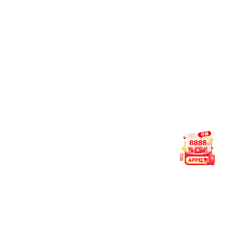
综上所述，日媒关于远藤航缺席日本队合练的信息，
再次提醒我们运动领域存在着不少不可预见因素。在
备战过程中，需要充分考虑到各种突发状况，并制定
相应预案，以便于快速应对。而与此同时，此事也促
使我们深刻思考整个体育体制建设，以及如何建立更
科学合理的人才培养机制与医疗保障系统，以确保运
动员能够在最佳状态下参与竞争。
未来，日本足球若想取得更大的成功，就必须从此次
事件中吸取教训，加强综合素质提升，实现全方位发
展。只有这样才能确保每一位代表着国家荣誉的运动
员，都能够在关键时刻挺身而出，为国争光，实现梦
想！